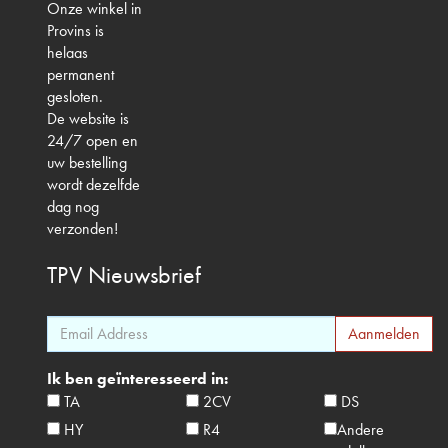
Onze winkel in
Provins is
helaas
permanent
gesloten.
De website is
24/7 open en
uw bestelling
wordt dezelfde
dag nog
verzonden!
TPV
Nieuwsbrief
Ik ben geïnteresseerd in:
TA
2CV
DS
HY
R4
Andere