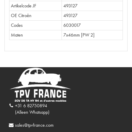
Artikelcode JF
493127
OE Citroën
493127
Codes
6030017
Maten
7x46mm [PW 2]
+31 6 82750894
(Alleen Whatsapp)
sales@tpvfrance.com