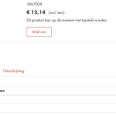
1867008
€
12
,
14
(
incl. btw
)
Dit product kan op dit moment niet besteld worden
Mail ons
Omschrijving
pen