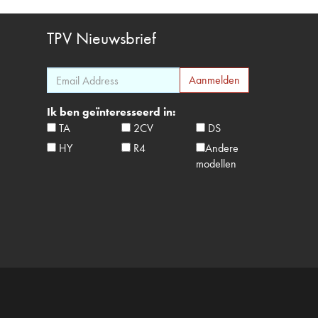
TPV
Nieuwsbrief
Ik ben geïnteresseerd in:
TA
2CV
DS
HY
R4
Andere
modellen