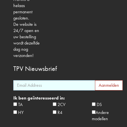
helaas
permanent
gesloten.
De website is
24/7 open en
uw bestelling
wordt dezelfde
dag nog
verzonden!
TPV
Nieuwsbrief
Ik ben geïnteresseerd in:
TA
2CV
DS
HY
R4
Andere
modellen