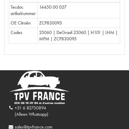
Tecdoc
14450 00 027
artikelnummer
OE Citroën
ZCP830095
Codes
25060 | DeGraaf.25060 | H101 | LHM |
MPM | ZCP830095
+31 6 82750894
(Alleen Whatsapp)
sales@tpvfrance.com