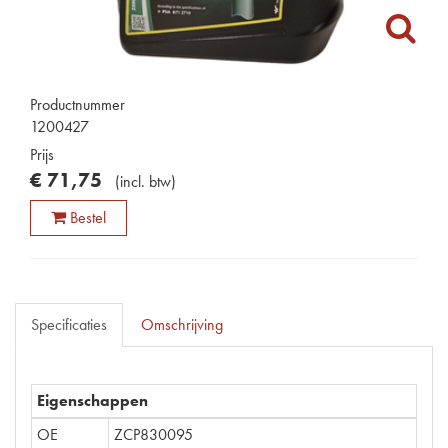
Productnummer
1200427
Prijs
€
71
,
75
(
incl. btw
)
Bestel
Specificaties
Omschrijving
Eigenschappen
OE
ZCP830095