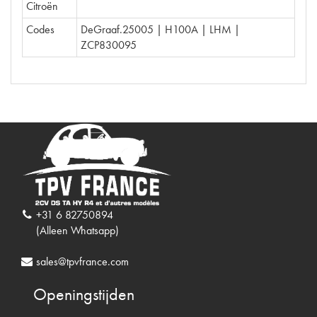
Citroën
Codes
DeGraaf.25005 | H100A | LHM |
ZCP830095
+31 6 82750894
(Alleen Whatsapp)
sales@tpvfrance.com
Openingstijden