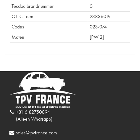
Tecdoc brandnummer
0
OE Citroën
23836019
Codes
023-074
Maten
[PW 2]
+31 6 82750894
(Alleen Whatsapp)
sales@tpvfrance.com