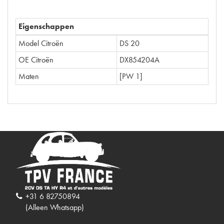
Eigenschappen
Model Citroën
DS 20
OE Citroën
DX854204A
Maten
[PW 1]
+31 6 82750894
(Alleen Whatsapp)