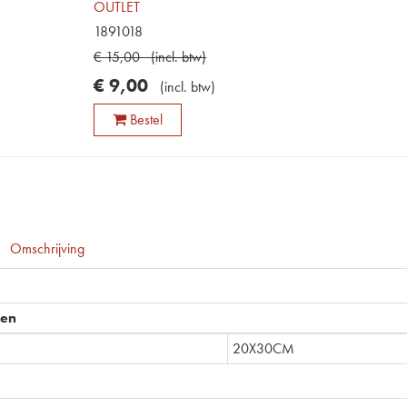
OUTLET
1891018
€
15
,
00
(
incl. btw
)
€
9
,
00
(
incl. btw
)
Bestel
Omschrijving
pen
20X30CM