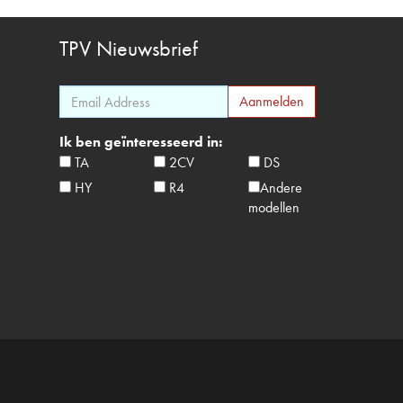
TPV
Nieuwsbrief
Ik ben geïnteresseerd in:
TA
2CV
DS
HY
R4
Andere
modellen