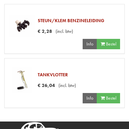
STEUN/KLEM BENZINELEIDING
€
2
,
28
(
incl. btw
)
Info
Bestel
TANKVLOTTER
€
26
,
04
(
incl. btw
)
Info
Bestel