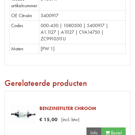
artikelnummer
OE Citroën
5400917
Codes
000-430 | 1080500 | 5400917 |
A1.1127 | A11127 | CVA14750 |
ZC9910511U
Maten
[PW 1]
Gerelateerde producten
BENZINEFILTER CHROOM
€
15
,
00
(
incl. btw
)
Info
Bestel