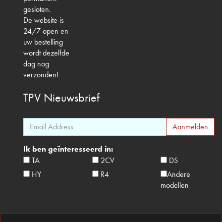
gesloten.
De website is
24/7 open en
uw bestelling
wordt dezelfde
dag nog
verzonden!
TPV
Nieuwsbrief
Ik ben geïnteresseerd in:
TA
2CV
DS
HY
R4
Andere
modellen