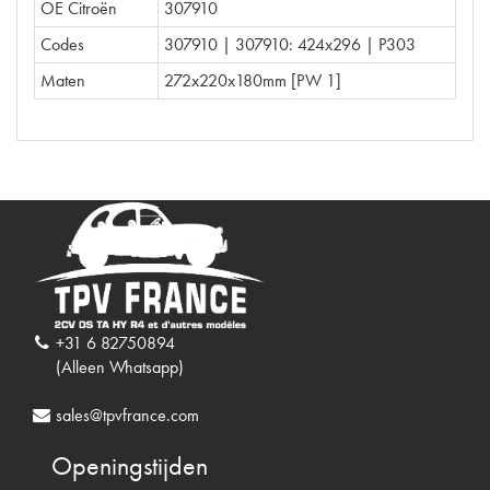
OE Citroën
307910
Codes
307910 | 307910: 424x296 | P303
Maten
272x220x180mm [PW 1]
+31 6 82750894
(Alleen Whatsapp)
sales@tpvfrance.com
Openingstijden