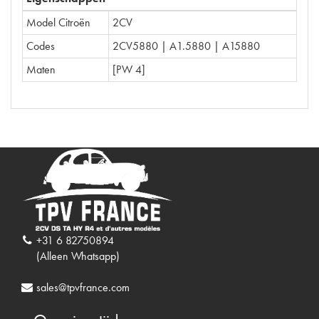
Model Citroën
2CV
Codes
2CV5880 | A1.5880 | A15880
Maten
[PW 4]
+31 6 82750894
(Alleen Whatsapp)
sales@tpvfrance.com