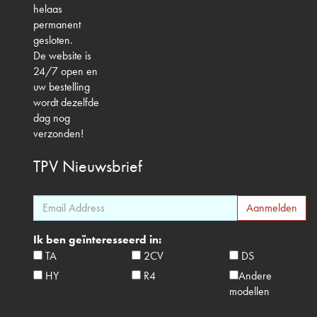
helaas
permanent
gesloten.
De website is
24/7 open en
uw bestelling
wordt dezelfde
dag nog
verzonden!
TPV
Nieuwsbrief
Ik ben geïnteresseerd in:
TA
2CV
DS
HY
R4
Andere
modellen