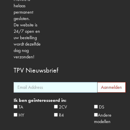
helaas
permanent
gesloten.
De website is
24/7 open en
uw bestelling
wordt dezelfde
dag nog
verzonden!
TPV
Nieuwsbrief
Ik ben geïnteresseerd in:
TA
2CV
DS
HY
R4
Andere
modellen