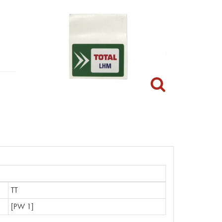
TT
[PW 1]