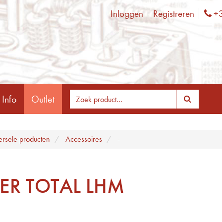
Inloggen
Registreren
+3
Ph
 Info
Outlet
ersele producten
Accessoires
-
KER TOTAL LHM