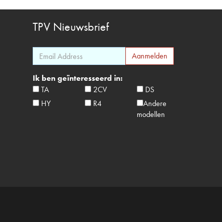
TPV
Nieuwsbrief
Ik ben geïnteresseerd in:
TA
2CV
DS
HY
R4
Andere
modellen