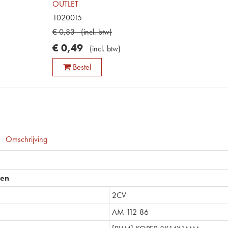
OUTLET
1020015
€
0
,
83
(
incl. btw
)
€
0
,
49
(
incl. btw
)
Bestel
Omschrijving
pen
2CV
AM 112-86