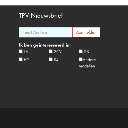
TPV
Nieuwsbrief
Ik ben geïnteresseerd in:
TA
2CV
DS
HY
R4
Andere
modellen