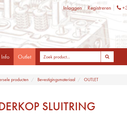
Inloggen
Registreren
+3
Ph
 Info
Outlet
ersele producten
Bevestigingsmateriaal
OUTLET
NDERKOP SLUITRING