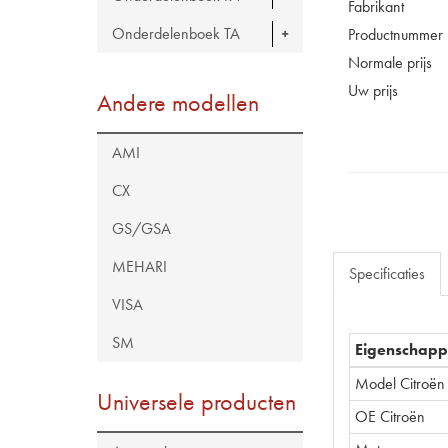
Fabrikant
Onderdelenboek TA
Productnummer
Normale prijs
Uw prijs
Andere modellen
AMI
CX
GS/GSA
MEHARI
Specificaties
VISA
SM
Eigenschap
Model Citroën
Universele producten
OE Citroën