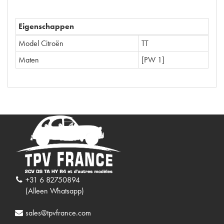
Eigenschappen
Model Citroën
TT
Maten
[PW 1]
+31 6 82750894
(Alleen Whatsapp)
sales@tpvfrance.com