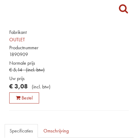
Fabrikant
OUTLET
Productnummer
1890909
Normale prijs
€
5
,
14
(
incl. btw
)
Uw prijs
€
3
,
08
(
incl. btw
)
Bestel
Specificaties
Omschrijving