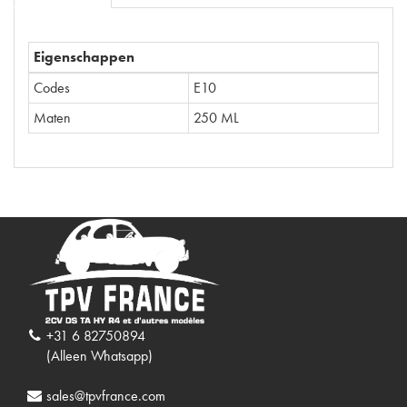
Eigenschappen
Codes
E10
Maten
250 ML
+31 6 82750894
(Alleen Whatsapp)
sales@tpvfrance.com