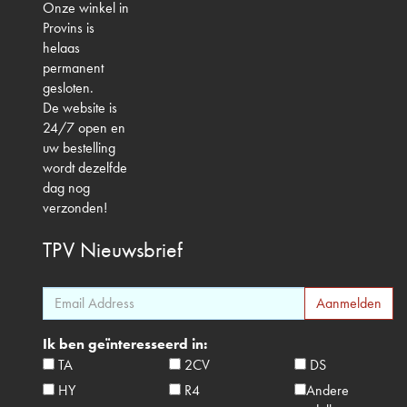
Onze winkel in
Provins is
helaas
permanent
gesloten.
De website is
24/7 open en
uw bestelling
wordt dezelfde
dag nog
verzonden!
TPV
Nieuwsbrief
Ik ben geïnteresseerd in:
TA
2CV
DS
HY
R4
Andere