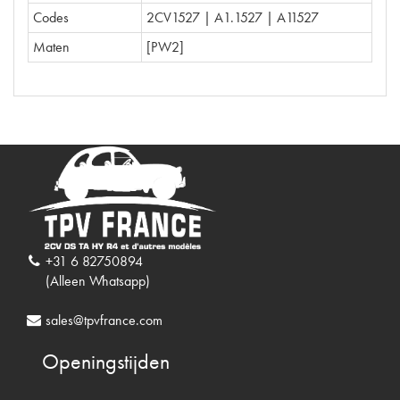
Codes
2CV1527 | A1.1527 | A11527
Maten
[PW2]
+31 6 82750894
(Alleen Whatsapp)
sales@tpvfrance.com
Openingstijden