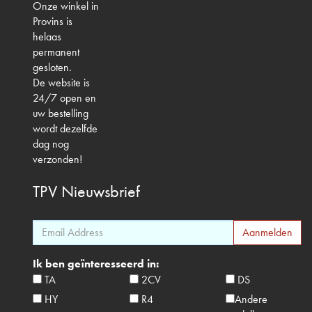
Onze winkel in
Provins is
helaas
permanent
gesloten.
De website is
24/7 open en
uw bestelling
wordt dezelfde
dag nog
verzonden!
TPV
Nieuwsbrief
Ik ben geïnteresseerd in:
TA
2CV
DS
HY
R4
Andere