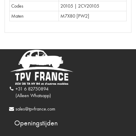
Codes
20105 | 2CV20105
Maten
M7X80 [PW2]
+31 6 82750894
(Alleen Whatsapp)
sales@tpvfrance.com
Openingstijden