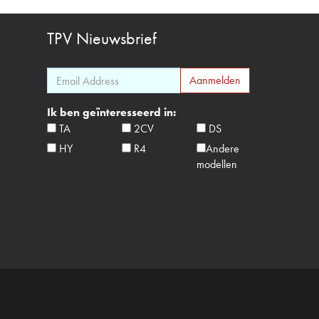
TPV
Nieuwsbrief
Ik ben geïnteresseerd in:
TA
2CV
DS
HY
R4
Andere
modellen