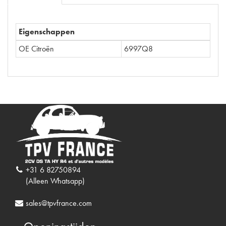
Eigenschappen
OE Citroën
6997Q8
+31 6 82750894
(Alleen Whatsapp)
sales@tpvfrance.com