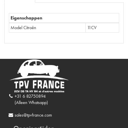
Eigenschappen
Model Citroën
11CV
+31 6 82750894
(Alleen Whatsapp)
sales@tpvfrance.com