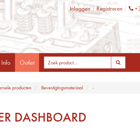
Inloggen
Registreren
+3
Ph
 Info
Outlet
ersele producten
Bevestigingsmateriaal
-
ER DASHBOARD