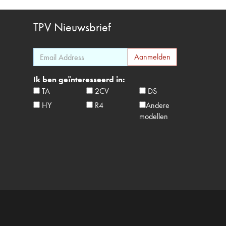
TPV
Nieuwsbrief
Ik ben geïnteresseerd in:
TA
2CV
DS
HY
R4
Andere
modellen