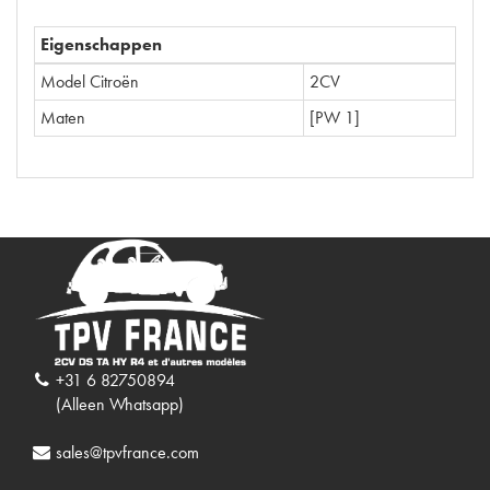
Eigenschappen
Model Citroën
2CV
Maten
[PW 1]
+31 6 82750894
(Alleen Whatsapp)
sales@tpvfrance.com