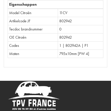
Eigenschappen
Model Citroën
11CV
Artikelcode JF
802942
Tecdoc brandnummer
0
OE Citroën
802942
Codes
1 | 802942A | P1
Maten
795x10mm [PW 4]