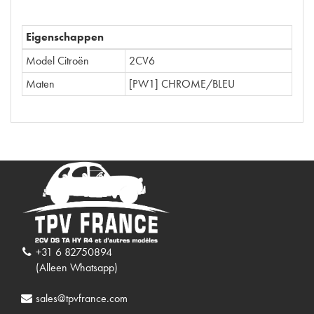
Eigenschappen
Model Citroën
2CV6
Maten
[PW1] CHROME/BLEU
+31 6 82750894
(Alleen Whatsapp)
sales@tpvfrance.com