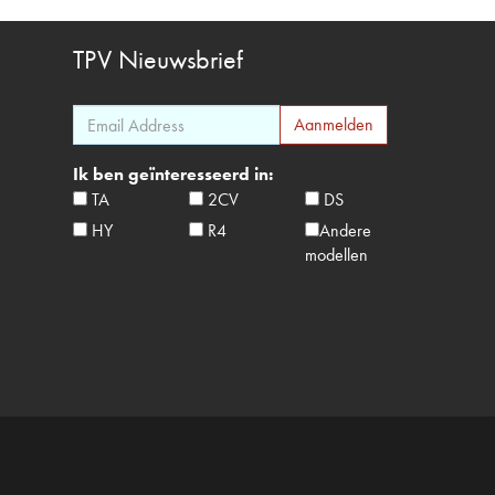
TPV
Nieuwsbrief
Ik ben geïnteresseerd in:
TA
2CV
DS
HY
R4
Andere
modellen