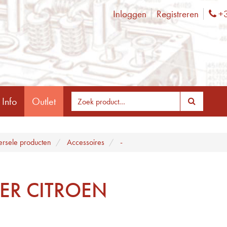
Inloggen
Registreren
+3
Ph
 Info
Outlet
ersele producten
Accessoires
-
KER CITROEN