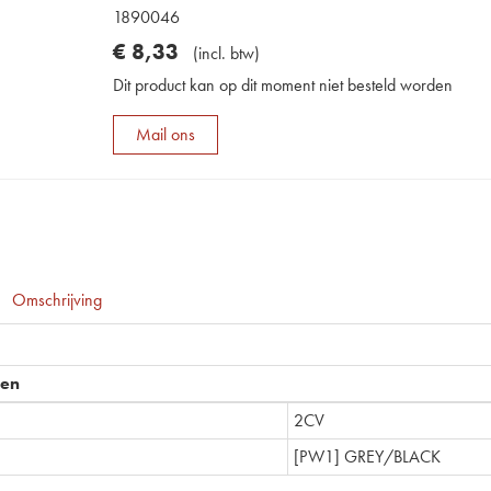
1890046
€
8
,
33
(
incl. btw
)
Dit product kan op dit moment niet besteld worden
Mail ons
Omschrijving
pen
2CV
[PW1] GREY/BLACK