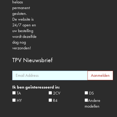
helaas
permanent
gesloten.
De website is
24/7 open en
uw bestelling
wordt dezelfde
dag nog
verzonden!
TPV
Nieuwsbrief
Ik ben geïnteresseerd in:
TA
2CV
DS
HY
R4
Andere
modellen