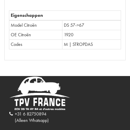
Eigenschappen
Model Citroën
DS 57->67
OE Citroën
1920
Codes
M | STROPDAS
+31 6 82750894
(Alleen Whatsapp)