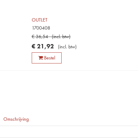
OUTLET
1700408
€
36
,
54
(
incl. btw
)
€
21
,
92
(
incl. btw
)
Bestel
Omschrijving