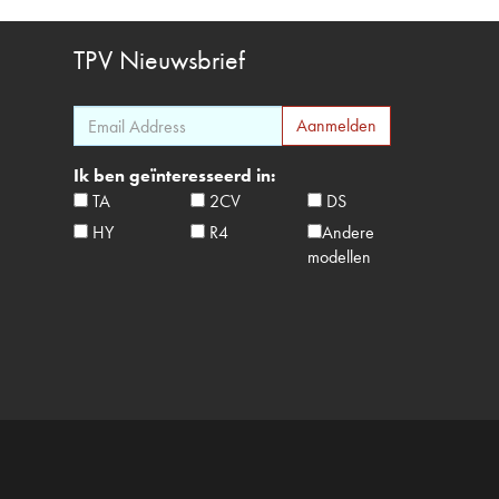
TPV
Nieuwsbrief
Ik ben geïnteresseerd in:
TA
2CV
DS
HY
R4
Andere
modellen