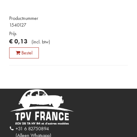
Productnummer
1540127
Prijs
€
0
,
13
(
incl. btw
)
Bestel
+31 6 82750894
(Alleen Whatsapp)