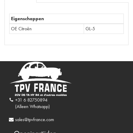
Eigenschappen
OE Citroën
GL-5
+31 6 82750894
(Alleen Whatsapp)
sales@tpvfrance.com