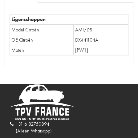
Eigenschappen
Model Citroën
AMI/DS
OE Citroën
DX441104A
Maten
[PW1]
+31 6 82750894
(Alleen Whatsapp)