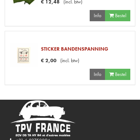
€
12
,
48
(
incl. btw
)
Info
Bestel
STICKER BANDENSPANNING
€
2
,
00
(
incl. btw
)
Info
Bestel