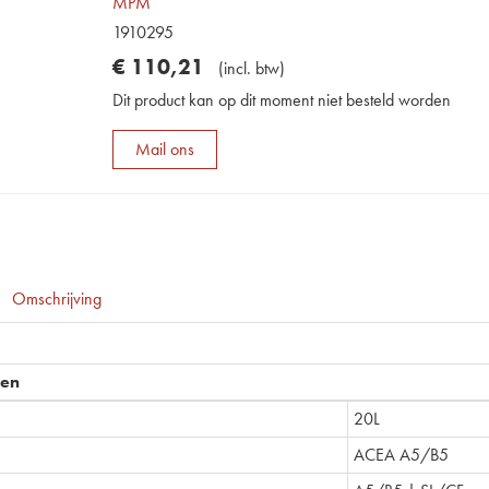
MPM
1910295
€
110
,
21
(
incl. btw
)
Dit product kan op dit moment niet besteld worden
Mail ons
Omschrijving
pen
20L
ACEA A5/B5