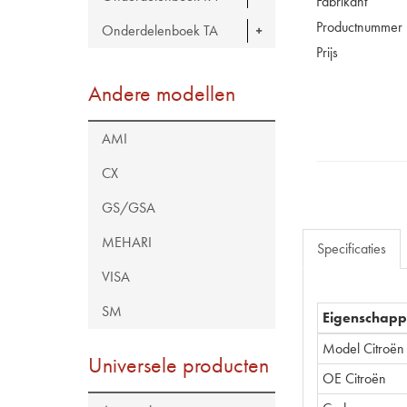
Fabrikant
Productnummer
Onderdelenboek TA
Prijs
Andere modellen
AMI
CX
GS/GSA
MEHARI
Specificaties
VISA
SM
Eigenschap
Model Citroën
Universele producten
OE Citroën