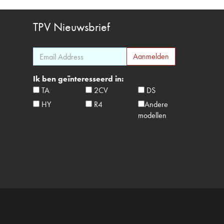
TPV
Nieuwsbrief
Ik ben geïnteresseerd in:
TA
2CV
DS
HY
R4
Andere
modellen