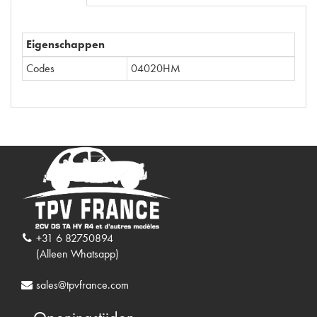
Eigenschappen
Codes
04020HM
+31 6 82750894
(Alleen Whatsapp)
sales@tpvfrance.com