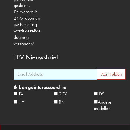
gesloten.
De website is
24/7 open en
uw bestelling
wordt dezelfde
dag nog
verzonden!
TPV
Nieuwsbrief
Ik ben geïnteresseerd in:
TA
2CV
DS
HY
R4
Andere
modellen