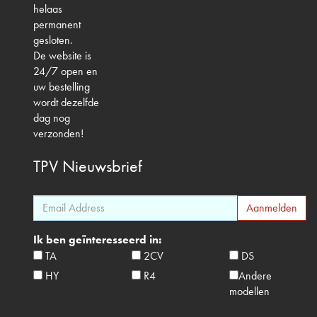
helaas
permanent
gesloten.
De website is
24/7 open en
uw bestelling
wordt dezelfde
dag nog
verzonden!
TPV
Nieuwsbrief
Ik ben geïnteresseerd in:
TA
2CV
DS
HY
R4
Andere
modellen