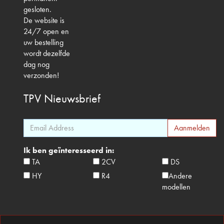
gesloten.
De website is
24/7 open en
uw bestelling
wordt dezelfde
dag nog
verzonden!
TPV
Nieuwsbrief
Ik ben geïnteresseerd in:
TA
2CV
DS
HY
R4
Andere
modellen