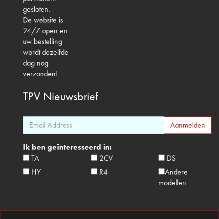
gesloten.
De website is
24/7 open en
uw bestelling
wordt dezelfde
dag nog
verzonden!
TPV
Nieuwsbrief
Ik ben geïnteresseerd in:
TA
2CV
DS
HY
R4
Andere
modellen