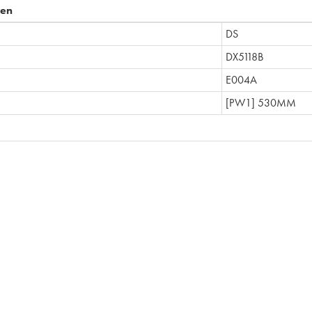
pen
DS
DX5118B
E004A
[PW1] 530MM