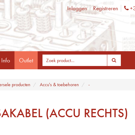
Inloggen
Registreren
+3
Ph
 Info
Outlet
ersele producten
Accu's & toebehoren
-
AKABEL (ACCU RECHTS)