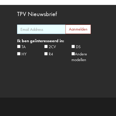
TPV
Nieuwsbrief
Ik ben geïnteresseerd in:
TA
2CV
DS
HY
R4
Andere
modellen