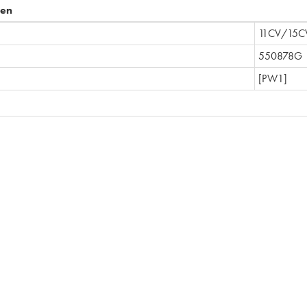
pen
11CV/15C
550878G
[PW1]