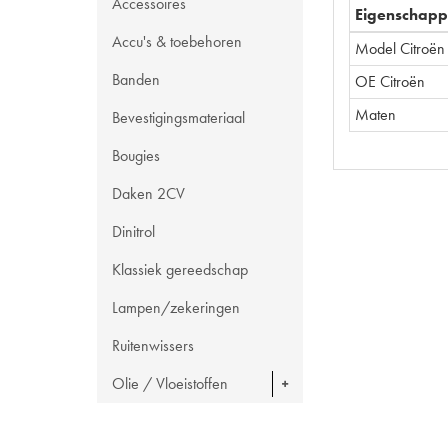
Accessoires
Eigenschap
Accu's & toebehoren
Model Citroën
Banden
OE Citroën
Maten
Bevestigingsmateriaal
Bougies
Daken 2CV
Dinitrol
Klassiek gereedschap
Lampen/zekeringen
Ruitenwissers
Olie / Vloeistoffen