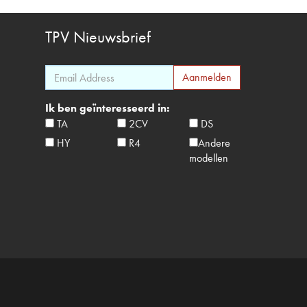
TPV
Nieuwsbrief
Ik ben geïnteresseerd in:
TA
2CV
DS
HY
R4
Andere
modellen