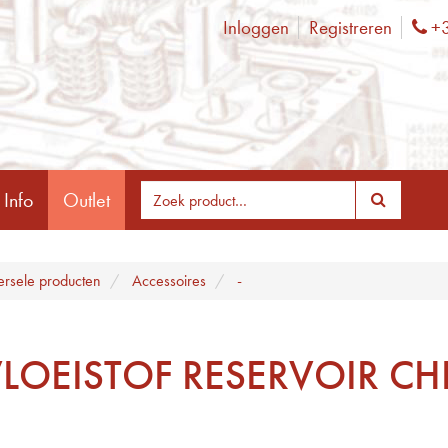
Inloggen
Registreren
+3
Ph
 Info
Outlet
ersele producten
Accessoires
-
LOEISTOF RESERVOIR C