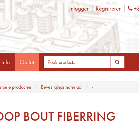
Inloggen
Registreren
+3
Ph
 Info
Outlet
ersele producten
Bevestigingsmateriaal
-
DOP BOUT FIBERRING