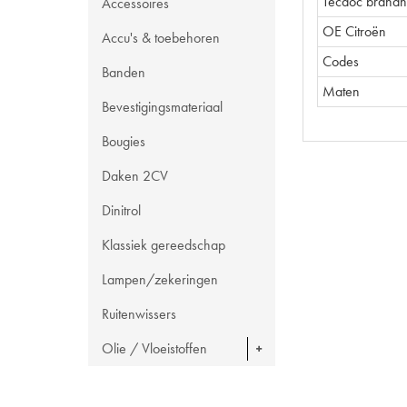
Tecdoc brand
Accessoires
OE Citroën
Accu's & toebehoren
Codes
Banden
Maten
Bevestigingsmateriaal
Bougies
Daken 2CV
Dinitrol
Klassiek gereedschap
Lampen/zekeringen
Ruitenwissers
Olie / Vloeistoffen