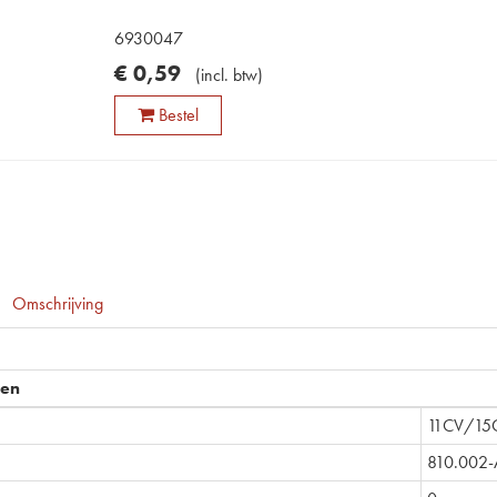
6930047
€
0
,
59
(
incl. btw
)
Bestel
Omschrijving
pen
11CV/15
810.002-