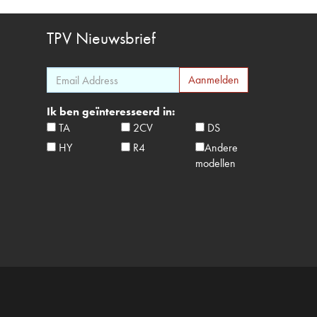
TPV
Nieuwsbrief
Ik ben geïnteresseerd in:
TA
2CV
DS
HY
R4
Andere
modellen