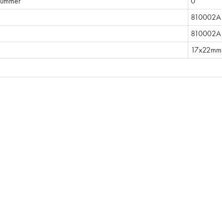
nummer
0
810002A
810002A 
17x22mm