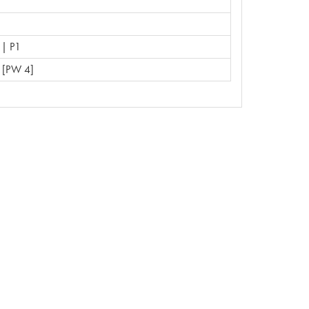
| P1
 [PW 4]