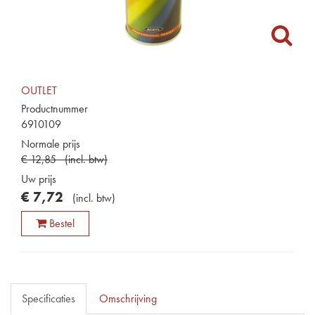
OUTLET
Productnummer
6910109
Normale prijs
€
12
,
85
(
incl. btw
)
Uw prijs
€
7
,
72
(
incl. btw
)
Bestel
Specificaties
Omschrijving