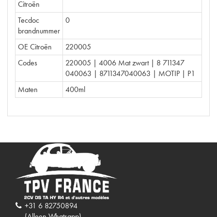
Citroën
Tecdoc
0
brandnummer
OE Citroën
220005
Codes
220005 | 4006 Mat zwart | 8 711347
040063 | 8711347040063 | MOTIP | P1
Maten
400ml
+31 6 82750894
(Alleen Whatsapp)