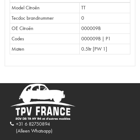
Model Citroën
TT
Tecdoc brandnummer
0
OE Citroën
000009B
Codes
000009B | P1
Maten
0.5ltr [PW 1]
+31 6 82750894
(Alleen Whatsapp)