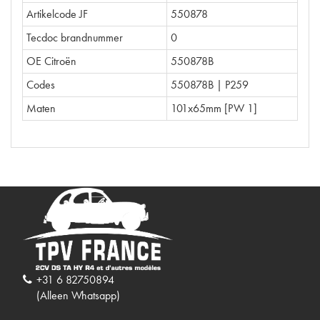
Artikelcode JF
550878
Tecdoc brandnummer
0
OE Citroën
550878B
Codes
550878B | P259
Maten
101x65mm [PW 1]
+31 6 82750894
(Alleen Whatsapp)