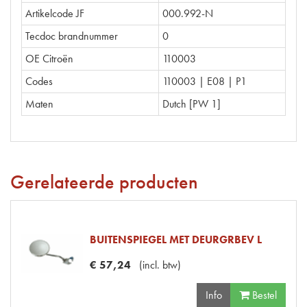
Artikelcode JF
000.992-N
Tecdoc brandnummer
0
OE Citroën
110003
Codes
110003 | E08 | P1
Maten
Dutch [PW 1]
Gerelateerde producten
BUITENSPIEGEL MET DEURGRBEV L
€
57
,
24
(
incl. btw
)
Info
Bestel