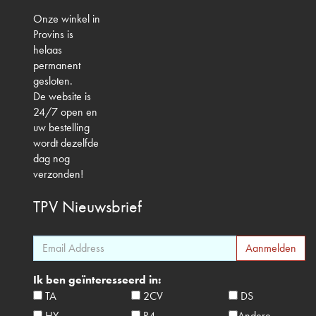
Onze winkel in
Provins is
helaas
permanent
gesloten.
De website is
24/7 open en
uw bestelling
wordt dezelfde
dag nog
verzonden!
TPV
Nieuwsbrief
Ik ben geïnteresseerd in:
TA
2CV
DS
HY
R4
Andere